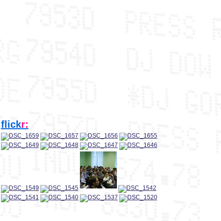
flick
r: