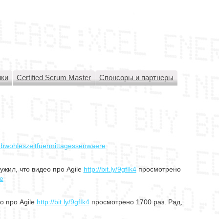
ики
Certified Scrum Master
Спонсоры и партнеры
wohleszeitfuermittagessenwaere
жил, что видео про Agile
http://bit.ly/9gfIk4
просмотрено
le
о про Agile
http://bit.ly/9gfIk4
просмотрено 1700 раз. Рад,