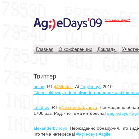
Что такое Agile?
Главная
О конференции
Доклады
Участн
Твиттер
omsn
: RT
@MtodaT
: At
#agiledays
2010
#Jenscoldeweyredetmalwiederohnepunktundkommaob
fattahov
: RT
@alexanderbyndyu
: Неожиданно обнару
1700 раз. Рад, что тема интересна!
#agiledays
#agi
alexanderbyndyu
: Неожиданно обнаружил, что виде
что тема интересна!
#agiledays
#agile